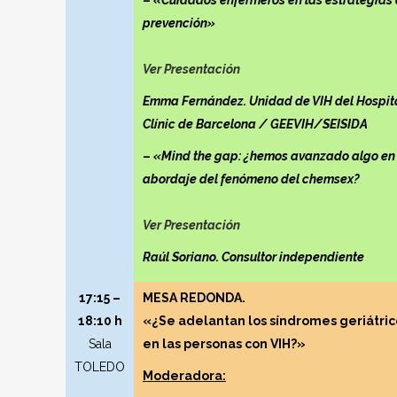
–
«Cuidados enfermeros en las estrategias
prevención»
Ver Presentación
Emma Fernández. Unidad de VIH del Hospit
Clínic de Barcelona / GEEVIH/SEISIDA
–
«Mind the gap: ¿hemos avanzado algo en 
abordaje del fenómeno del chemsex?
Ver Presentación
Raúl Soriano. Consultor independiente
17:15 –
MESA REDONDA.
18:10 h
«¿Se adelantan los síndromes geriátric
Sala
en las personas con VIH?»
TOLEDO
Moderadora: