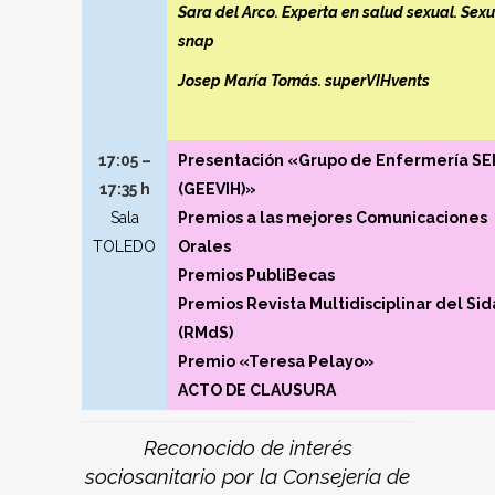
Sara del Arco. Experta en salud sexual. Sexu
snap
Josep María Tomás. superVIHvents
17:05 –
Presentación «Grupo de Enfermería SE
17:35 h
(GEEVIH)»
Sala
Premios a las mejores Comunicaciones
TOLEDO
Orales
Premios PubliBecas
Premios Revista Multidisciplinar del Sid
(RMdS)
Premio «Teresa Pelayo»
ACTO DE CLAUSURA
Reconocido de interés
sociosanitario por la Consejería de